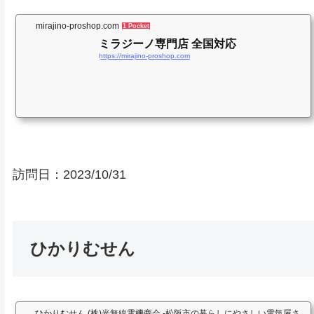
mirajino-proshop.com
1 Pocket
ミラジーノ専門店 全国対応
https://mirajino-proshop.com
訪問日：
2023/10/31
ひかりむせん
ひかりむせん (株)光無線電機商会 -松阪市の暮らしにやさしい電気屋さん-