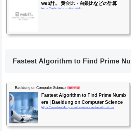
web計。 黄金比・白銀比などの計算
https://zeller-lab.com/img-width/
Fastest Algorithm to Find Prime N
Baeldung on Computer Science
8 Pockets
Fastest Algorithm to Find Prime Numb
ers | Baeldung on Computer Science
https://www.baeldung.com/cs/prime-number-algorithms