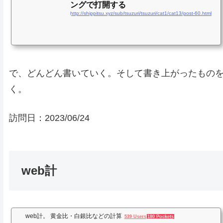
ングで打開する
http://shippitsu.xyz/sub/tsuzuri/tsuzuri/cat1/cat13/post-60.html
で、どんどん書いていく。そして書き上がったもの
く。
訪問日：
2023/06/24
web計
web計。 黄金比・白銀比などの計算
539 Users
180 Pockets