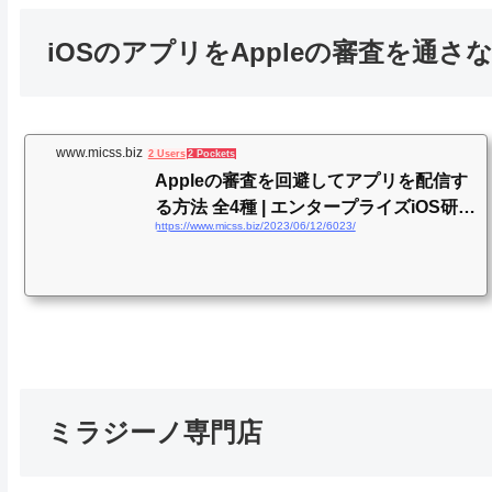
iOSのアプリをAppleの審査を通
www.micss.biz
2 Users
2 Pockets
Appleの審査を回避してアプリを配信す
る方法 全4種 | エンタープライズiOS研究
https://www.micss.biz/2023/06/12/6023/
所
ミラジーノ専門店