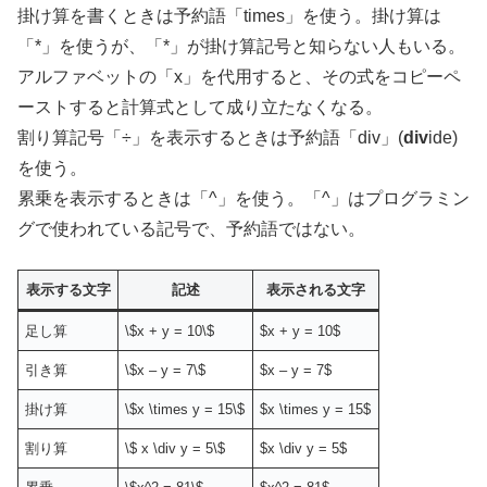
掛け算を書くときは予約語「times」を使う。掛け算は
「*」を使うが、「*」が掛け算記号と知らない人もいる。
アルファベットの「x」を代用すると、その式をコピーペ
ーストすると計算式として成り立たなくなる。
割り算記号「÷」を表示するときは予約語「div」(
div
ide)
を使う。
累乗を表示するときは「^」を使う。「^」はプログラミン
グで使われている記号で、予約語ではない。
表示する文字
記述
表示される文字
足し算
\$x + y = 10\$
$x + y = 10$
引き算
\$x – y = 7\$
$x – y = 7$
掛け算
\$x \times y = 15\$
$x \times y = 15$
割り算
\$ x \div y = 5\$
$x \div y = 5$