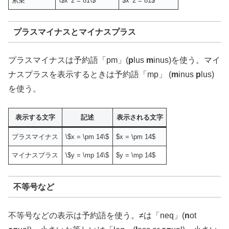
累乗
\$x^2 = 81\$
$x^2 = 81$
プラスマイナスとマイナスプラス
プラスマイナスは予約語「pm」(
p
lus
m
inus)を使う。マイ
ナスプラスを表示するときは予約語「mp」 (
m
inus
p
lus)
を使う。
表示する文字
記述
表示される文字
プラスマイナス
\$x = \pm 14\$
$x = \pm 14$
マイナスプラス
\$y = \mp 14\$
$y = \mp 14$
不等号など
不等号などの表示は予約語を使う。≠は「neq」(
n
ot