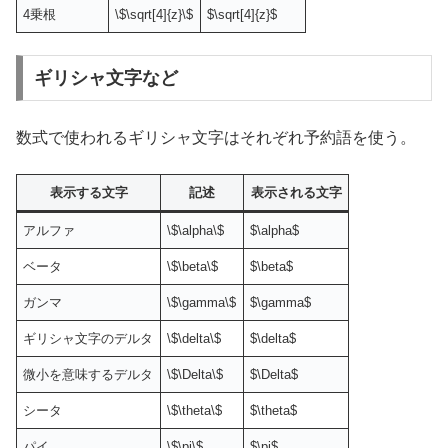
4乗根
\$\sqrt[4]{z}\$
$\sqrt[4]{z}$
ギリシャ文字など
数式で使われるギリシャ文字はそれぞれ予約語を使う。
表示する文字
記述
表示される文字
アルファ
\$\alpha\$
$\alpha$
ベータ
\$\beta\$
$\beta$
ガンマ
\$\gamma\$
$\gamma$
ギリシャ文字のデルタ
\$\delta\$
$\delta$
微小を意味するデルタ
\$\Delta\$
$\Delta$
シータ
\$\theta\$
$\theta$
パイ
\$\pi\$
$\pi$