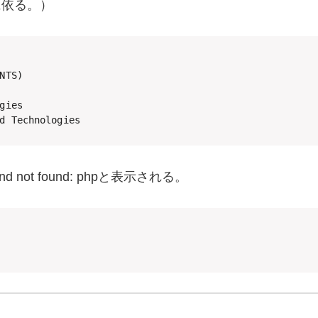
に依る。）
NTS)

gies

d Technologies
d not found: php
と表示される。