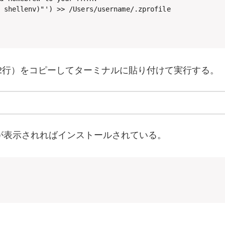
 shellenv)"') >> /Users/username/.zprofile

いる2行）をコピーしてターミナルに貼り付けて実行する。
が表示されればインストールされている。