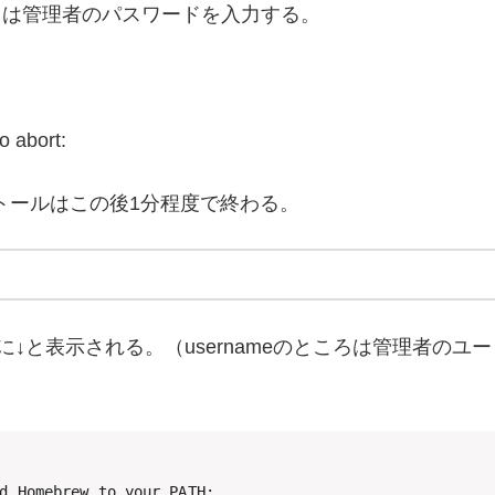
きは管理者のパスワードを入力する。
 abort:
ストールはこの後1分程度で終わる。
に↓と表示される。（usernameのところは管理者のユー
d Homebrew to your PATH:
