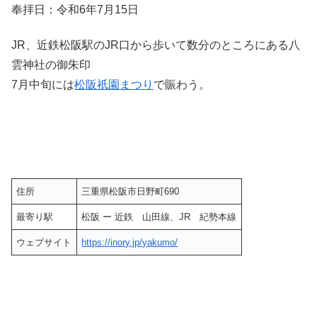
奉拝日：令和6年7月15日
JR、近鉄松阪駅のJR口から歩いて数分のところにある八
雲神社の御朱印
7月中旬には
松阪祇園まつり
で賑わう。
住所
三重県松阪市日野町690
最寄り駅
松阪 ー 近鉄 山田線、JR 紀勢本線
ウェブサイト
https://inory.jp/yakumo/