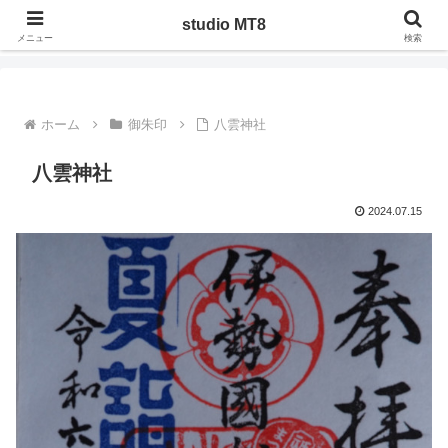
ジャンルを問わず管理人の気になったことや調べたことを、実際にやってみた
studio MT8
りした記録
メニュー
検索
ホーム
御朱印
八雲神社
八雲神社
2024.07.15