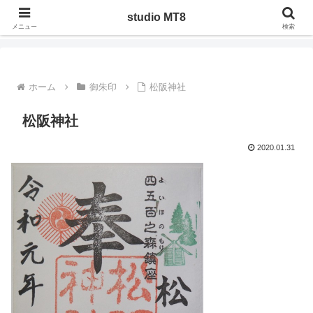
ジャンルを問わず管理人の気になったことや調べたことを、実際にやってみた
studio MT8
りした記録
メニュー
検索
ホーム
御朱印
松阪神社
松阪神社
2020.01.31