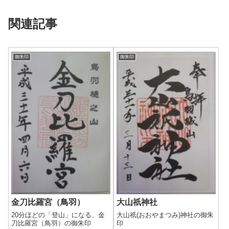
関連記事
御朱印
御朱印
金刀比羅宮（鳥羽）
大山祇神社
20分ほどの「登山」になる、金
大山祇(おおやまつみ)神社の御朱
刀比羅宮（鳥羽）の御朱印
印