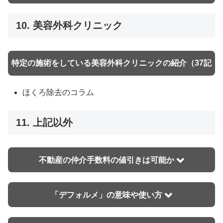
10. 美容外科クリニック
特定の施術をしている美容外科クリニックの紹介（37記
事）
ほくろ除去のコラム
11. 上記以外
施術名
地域
不動産の仲介手数料の値引きは可能か
ハイフ
福岡、佐賀
脂肪溶解注射
岡山、静岡、国内一円
フォトシルクプラス
「デフォルメ」の意味や使い方
名古屋、福岡
二重整形
静岡