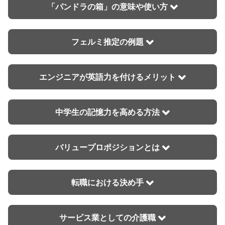
ヒアルロン酸の注入
渋谷、心斎橋、国内一円
「パンドラの箱」の意味や使い方
シミ取り
神戸、札幌、横浜
AGAの治療
渋谷、銀座、神戸、札幌
フェルミ推定の例題
目の下のたるみやクマ
関東一円
ボトックス
関東一円
ケミカルピーリング
横浜、大阪(2編)、名古屋(2編)
エンジニアが英語力を付けるメリット
ダーマペン
柏、立川
豊胸
国内一円
中学生の記憶力を高める方法
乳頭縮小
国内一円
フォトフェイシャル
国内一円
脂肪吸引
札幌、横浜
バリュープロポジションとは
毛穴治療
大宮
ピアスの穴あけ
岡山、鹿児島
転職における決め手
エラボトックス
八王子、心斎橋
サービス業としての介護職